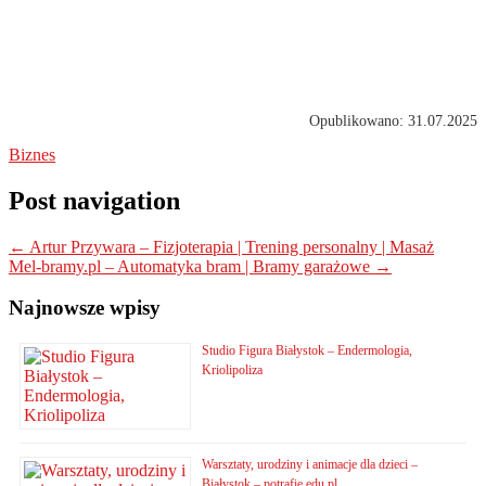
Opublikowano: 31.07.2025
Biznes
Post navigation
←
Artur Przywara – Fizjoterapia | Trening personalny | Masaż
Mel-bramy.pl – Automatyka bram | Bramy garażowe
→
Najnowsze wpisy
Studio Figura Białystok – Endermologia,
Kriolipoliza
Warsztaty, urodziny i animacje dla dzieci –
Białystok – potrafie.edu.pl